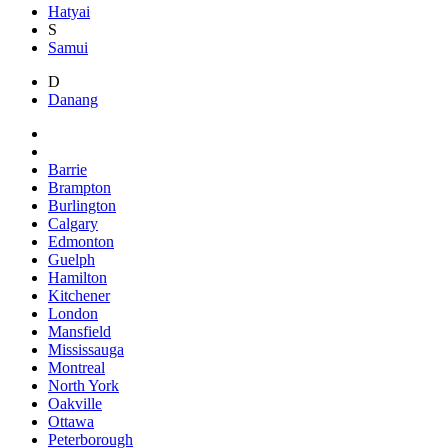
Hatyai
S
Samui
D
Danang
Barrie
Brampton
Burlington
Calgary
Edmonton
Guelph
Hamilton
Kitchener
London
Mansfield
Mississauga
Montreal
North York
Oakville
Ottawa
Peterborough