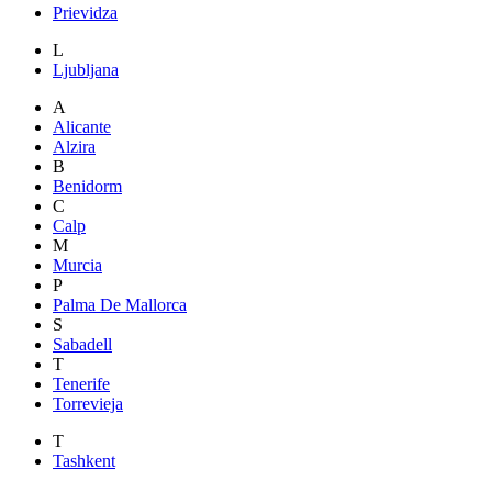
Prievidza
L
Ljubljana
A
Alicante
Alzira
B
Benidorm
C
Calp
M
Murcia
P
Palma De Mallorca
S
Sabadell
T
Tenerife
Torrevieja
T
Tashkent