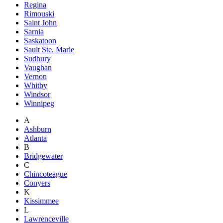
Regina
Rimouski
Saint John
Sarnia
Saskatoon
Sault Ste. Marie
Sudbury
Vaughan
Vernon
Whitby
Windsor
Winnipeg
A
Ashburn
Atlanta
B
Bridgewater
C
Chincoteague
Conyers
K
Kissimmee
L
Lawrenceville