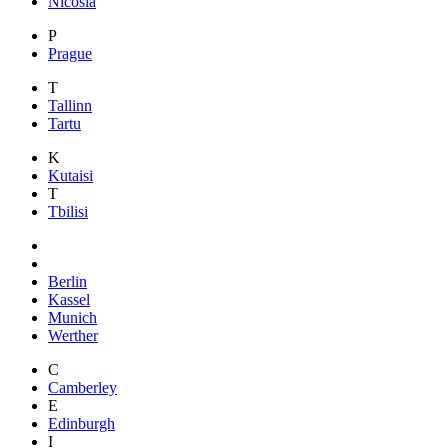
Nicosia
P
Prague
T
Tallinn
Tartu
K
Kutaisi
T
Tbilisi
Berlin
Kassel
Munich
Werther
C
Camberley
E
Edinburgh
I