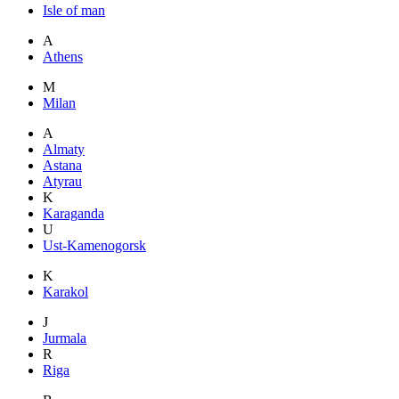
Isle of man
A
Athens
M
Milan
A
Almaty
Astana
Atyrau
K
Karaganda
U
Ust-Kamenogorsk
K
Karakol
J
Jurmala
R
Riga