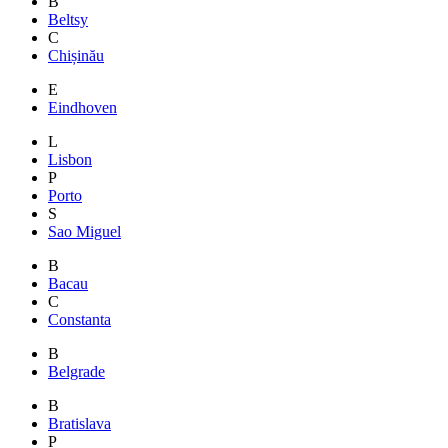
B
Beltsy
C
Chișinău
E
Eindhoven
L
Lisbon
P
Porto
S
Sao Miguel
B
Bacau
C
Constanta
B
Belgrade
B
Bratislava
P