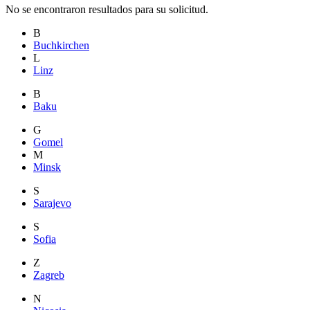
No se encontraron resultados para su solicitud.
B
Buchkirchen
L
Linz
B
Baku
G
Gomel
M
Minsk
S
Sarajevo
S
Sofia
Z
Zagreb
N